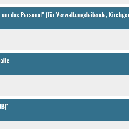
olle
UB)"